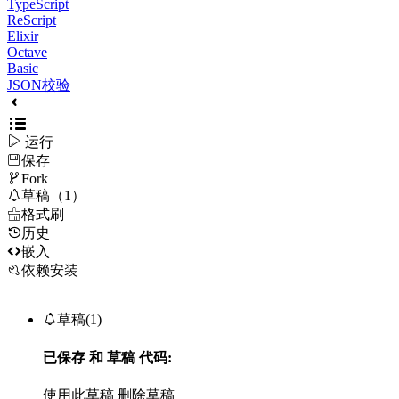
TypeScript
ReScript
Elixir
Octave
Basic
JSON校验

运行
保存

Fork

草稿（1）

格式刷
历史

嵌入
依赖安装

草稿(1)
已保存
和
草稿
代码:
使用此草稿
删除草稿