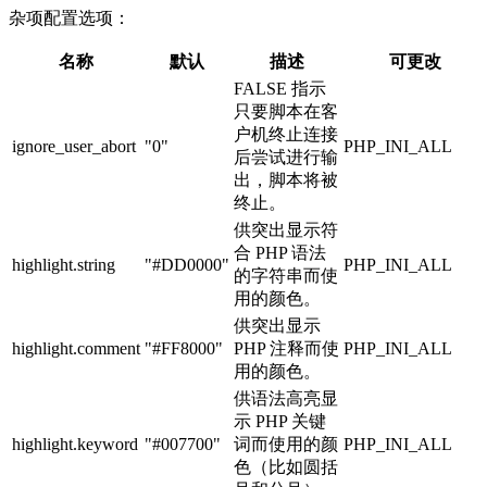
杂项配置选项：
名称
默认
描述
可更改
FALSE 指示
只要脚本在客
户机终止连接
ignore_user_abort
"0"
PHP_INI_ALL
后尝试进行输
出，脚本将被
终止。
供突出显示符
合 PHP 语法
highlight.string
"#DD0000"
PHP_INI_ALL
的字符串而使
用的颜色。
供突出显示
highlight.comment
"#FF8000"
PHP 注释而使
PHP_INI_ALL
用的颜色。
供语法高亮显
示 PHP 关键
highlight.keyword
"#007700"
词而使用的颜
PHP_INI_ALL
色（比如圆括