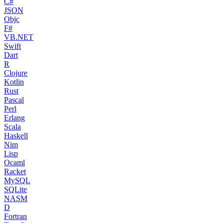
C#
JSON
Objc
F#
VB.NET
Swift
Dart
R
Clojure
Kotlin
Rust
Pascal
Perl
Erlang
Scala
Haskell
Nim
Lisp
Ocaml
Racket
MySQL
SQLite
NASM
D
Fortran