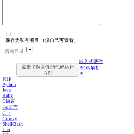
保存为私有项目 （仅自己可查看）
所属目录
嵌入式硬件
点击了解高性能代码运行
JSON解析
API
JS
PHP
Python
Java
Ruby
C语言
Go语言
C++
Groovy
Shell/Bash
Lua