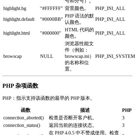
号和分号）。
highlight.bg
"#FFFFFF"
背景颜色。
PHP_INI_ALL
PHP 语法的默
highlight.default
"#0000BB"
PHP_INI_ALL
认颜色。
HTML 代码的
highlight.html
"#000000"
PHP_INI_ALL
颜色。
浏览器性能文
件（例如：
browscap
NULL
browscap.ini）
PHP_INI_SYSTEM
的名称和位
置。
PHP 杂项函数
PHP：指示支持该函数的最早的 PHP 版本。
函数
描述
PHP
connection_aborted()
检查是否断开客户机。
3
connection_status()
返回当前的连接状态。
3
在 PHP 4.0.5 中不赞成使用。检查