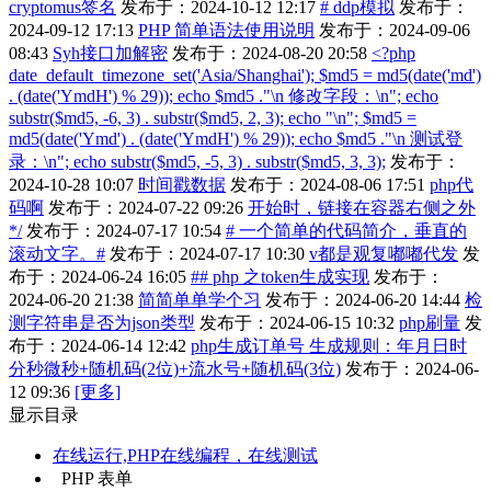
cryptomus签名
发布于：2024-10-12 12:17
# ddp模拟
发布于：
2024-09-12 17:13
PHP 简单语法使用说明
发布于：2024-09-06
08:43
Syh接口加解密
发布于：2024-08-20 20:58
<?php
date_default_timezone_set('Asia/Shanghai'); $md5 = md5(date('md')
. (date('YmdH') % 29)); echo $md5 ."\n 修改字段：\n"; echo
substr($md5, -6, 3) . substr($md5, 2, 3); echo "\n"; $md5 =
md5(date('Ymd') . (date('YmdH') % 29)); echo $md5 ."\n 测试登
录：\n"; echo substr($md5, -5, 3) . substr($md5, 3, 3);
发布于：
2024-10-28 10:07
时间戳数据
发布于：2024-08-06 17:51
php代
码啊
发布于：2024-07-22 09:26
开始时，链接在容器右侧之外
*/
发布于：2024-07-17 10:54
# 一个简单的代码简介，垂直的
滚动文字。#
发布于：2024-07-17 10:30
v都是观复嘟嘟代发
发
布于：2024-06-24 16:05
## php 之token生成实现
发布于：
2024-06-20 21:38
简简单单学个习
发布于：2024-06-20 14:44
检
测字符串是否为json类型
发布于：2024-06-15 10:32
php刷量
发
布于：2024-06-14 12:42
php生成订单号 生成规则：年月日时
分秒微秒+随机码(2位)+流水号+随机码(3位)
发布于：2024-06-
12 09:36
[更多]
显示目录
在线运行,PHP在线编程，在线测试
PHP 表单