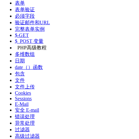
表单
表单验证
必须字段
验证邮件和URL
完整表单实例
$-GET
$_POST 变量
PHP高级教程
多维数组
日期
date（）函数
包含
文件
文件上传
Cookies
Sessions
E-Mail
安全 E-mail
错误处理
异常处理
过滤器
高级过滤器