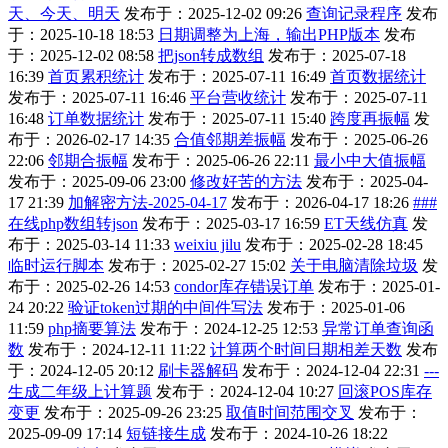
天、今天、明天
发布于：2025-12-02 09:26
查询记录程序
发布
于：2025-10-18 18:53
日期调整为上海，输出PHP版本
发布
于：2025-12-02 08:58
把json转成数组
发布于：2025-07-18
16:39
首页累积统计
发布于：2025-07-11 16:49
首页数据统计
发布于：2025-07-11 16:46
平台营收统计
发布于：2025-07-11
16:48
订单数据统计
发布于：2025-07-11 15:40
跨度再振幅
发
布于：2026-02-17 14:35
合值邻期差振幅
发布于：2025-06-26
22:06
邻期合振幅
发布于：2025-06-26 22:11
最小中大值振幅
发布于：2025-09-06 23:00
修改好苦的方法
发布于：2025-04-
17 21:39
加解密方法-2025-04-17
发布于：2026-04-17 18:26
###
在线php数组转json
发布于：2025-03-17 16:59
ET天线仿真
发
布于：2025-03-14 11:33
weixiu jilu
发布于：2025-02-28 18:45
临时运行脚本
发布于：2025-02-27 15:02
关于电脑清除垃圾
发
布于：2025-02-26 14:53
condor库存错误订单
发布于：2025-01-
24 20:22
验证token过期的中间件写法
发布于：2025-01-06
11:59
php摘要算法
发布于：2024-12-25 12:53
异常订单查询函
数
发布于：2024-12-11 11:22
计算两个时间日期相差天数
发布
于：2024-12-05 20:12
刷卡器解码
发布于：2024-12-04 22:31
---
生成二年级上计算题
发布于：2024-12-04 10:27
回滚POS库存
变更
发布于：2025-09-26 23:25
取值时间范围交叉
发布于：
2025-09-09 17:14
短链接生成
发布于：2024-10-26 18:22