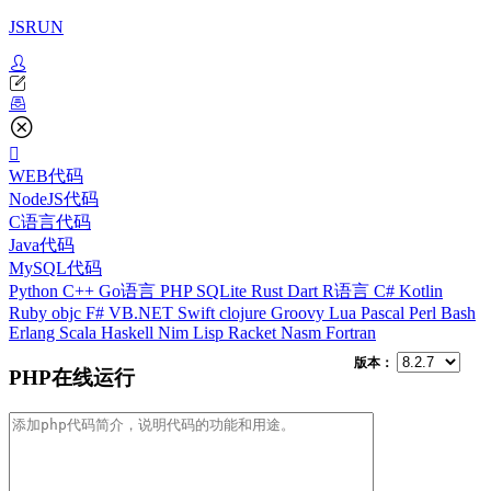
JSRUN
WEB代码
NodeJS代码
C语言代码
Java代码
MySQL代码
Python
C++
Go语言
PHP
SQLite
Rust
Dart
R语言
C#
Kotlin
Ruby
objc
F#
VB.NET
Swift
clojure
Groovy
Lua
Pascal
Perl
Bash
Erlang
Scala
Haskell
Nim
Lisp
Racket
Nasm
Fortran
版本：
PHP在线运行