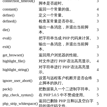
connection_timeout()
3
脚本是否超时。
constant()
返回一个常量的值。
4
define()
定义一个常量。
3
defined()
检查某常量是否存在。
3
输出一条消息，并退出当前脚
die()
3
本。
eval()
把字符串当成 PHP 代码来计算。
3
输出一条消息，并退出当前脚
exit()
3
本。
get_browser()
返回用户浏览器的性能。
3
highlight_file()
对文件进行 PHP 语法高亮显示。
4
对字符串进行 PHP 语法高亮显
highlight_string()
4
示。
设置与远程客户机断开是否会终
ignore_user_abort()
3
止脚本的执行。
pack()
把数据装入一个二进制字符串。
3
php_check_syntax()
在 PHP 5.0.5 中不赞成使用。
5
返回已删除 PHP 注释以及空白字
php_strip_whitespace()
5
符的源代码文件。