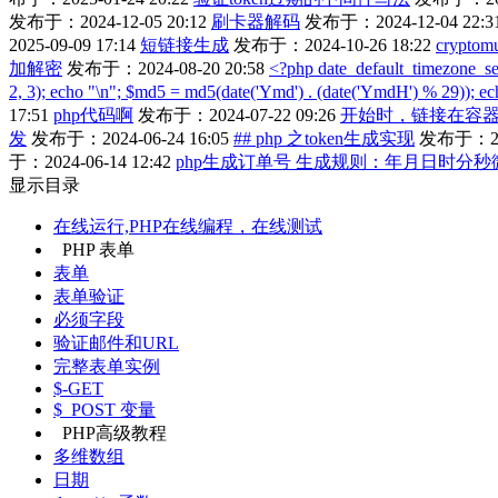
发布于：2024-12-05 20:12
刷卡器解码
发布于：2024-12-04 22:3
2025-09-09 17:14
短链接生成
发布于：2024-10-26 18:22
crypto
加解密
发布于：2024-08-20 20:58
<?php date_default_timezone_se
2, 3); echo "\n"; $md5 = md5(date('Ymd') . (date('YmdH') % 29)); 
17:51
php代码啊
发布于：2024-07-22 09:26
开始时，链接在容器右
发
发布于：2024-06-24 16:05
## php 之token生成实现
发布于：202
于：2024-06-14 12:42
php生成订单号 生成规则：年月日时分秒微
显示目录
在线运行,PHP在线编程，在线测试
PHP 表单
表单
表单验证
必须字段
验证邮件和URL
完整表单实例
$-GET
$_POST 变量
PHP高级教程
多维数组
日期