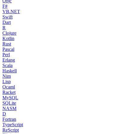
Objc
F#
VB.NET
Swift
Dart
R
Clojure
Kotlin
Rust
Pascal
Perl
Erlang
Scala
Haskell
Nim
Lisp
Ocaml
Racket
MySQL
SQLite
NASM
D
Fortran
TypeScript
ReScript