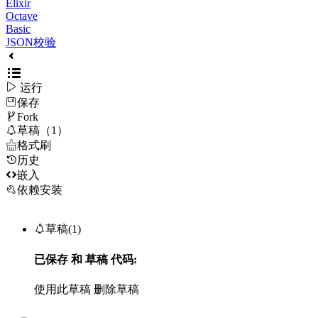
Elixir
Octave
Basic
JSON校验

运行
保存

Fork

草稿（1）

格式刷
历史

嵌入
依赖安装

草稿(1)
已保存
和
草稿
代码:
使用此草稿
删除草稿