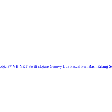
objc
F#
VB.NET
Swift
clojure
Groovy
Lua
Pascal
Perl
Bash
Erlang
S