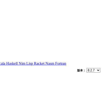
cala
Haskell
Nim
Lisp
Racket
Nasm
Fortran
版本：