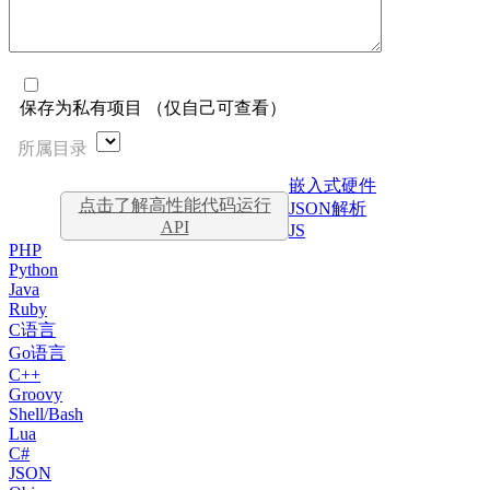
保存为私有项目 （仅自己可查看）
所属目录
嵌入式硬件
点击了解高性能代码运行
JSON解析
API
JS
PHP
Python
Java
Ruby
C语言
Go语言
C++
Groovy
Shell/Bash
Lua
C#
JSON